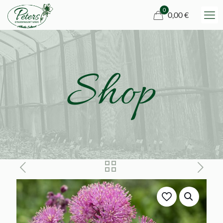
0
0,00 €
Shop