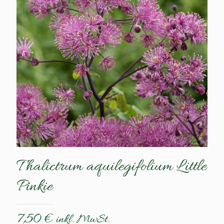
Thalictrum aquilegifolium Little
Pinkie
7,50
€
inkl. MwSt.