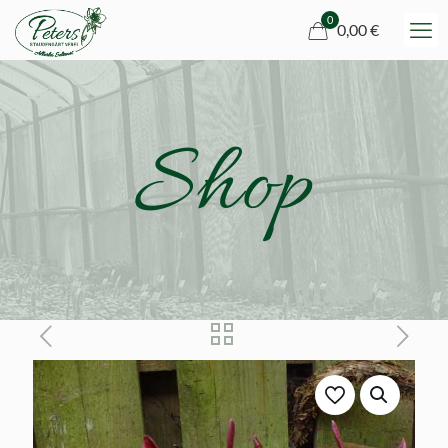
0
0,00 €
Shop