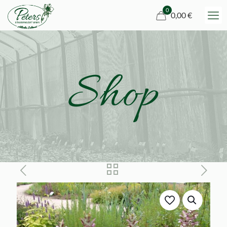
0
0,00 €
Shop