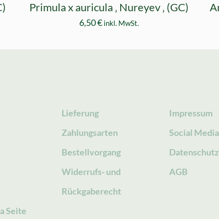
C)
Primula x auricula ‚ Nureyev ‚ (GC)
A
6,50
€
inkl. MwSt.
Lieferung
Impressum
Zahlungsarten
Social Medi
Bestellvorgang
Datenschutz
g
Widerrufs- und
AGB
Rückgaberecht
a Seite