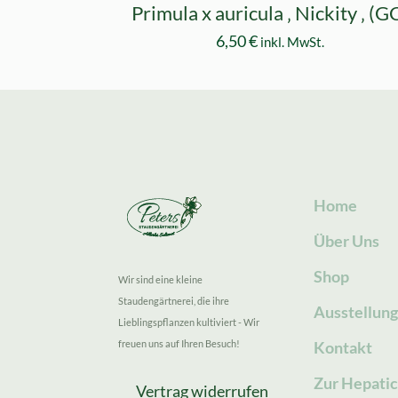
Primula x auricula ‚ Nickity ‚ (G
6,50
€
inkl. MwSt.
Home
Über Uns
Shop
Wir sind eine kleine
Staudengärtnerei, die ihre
Ausstellun
Lieblingspflanzen kultiviert - Wir
freuen uns auf Ihren Besuch!
Kontakt
Zur Hepatic
Vertrag widerrufen