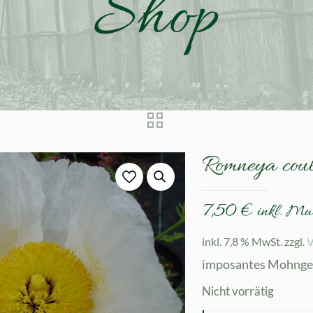
Shop
Romneya coul
7,50
€
inkl. Mw
inkl. 7,8 % MwSt.
zzgl.
V
imposantes Mohngew
Nicht vorrätig