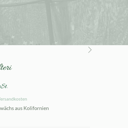
teri
St.
ersandkosten
ächs aus Kolifornien