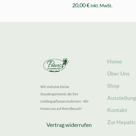
20,00
€
inkl. MwSt.
Home
Über Uns
Shop
Wir sind eine kleine
Staudengärtnerei, die ihre
Ausstellun
Lieblingspflanzen kultiviert - Wir
freuen uns auf Ihren Besuch!
Kontakt
Zur Hepatic
Vertrag widerrufen