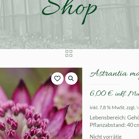
Shop
Astrantia m
6,00
€
inkl. M
inkl. 7,8 % MwSt.
zzgl.
V
Lebensbereich: Geh
Pflanzabstand: 40 c
Nicht vorrätig