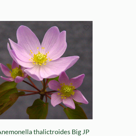
Anemonella thalictroides Big JP