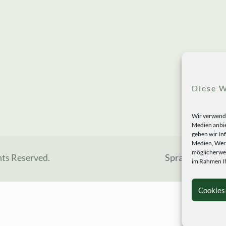
Diese W
Wir verwende
Medien anbie
geben wir In
Medien, Werb
möglicherwei
hts Reserved.
Sprachen
im Rahmen Ih
Cookies