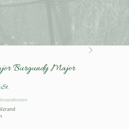
ajor Burgundy Major
wSt.
ersandkosten
ölzrand
m