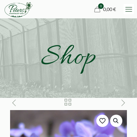
0
0,00 €
Shop