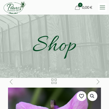
0
0,00 €
Shop