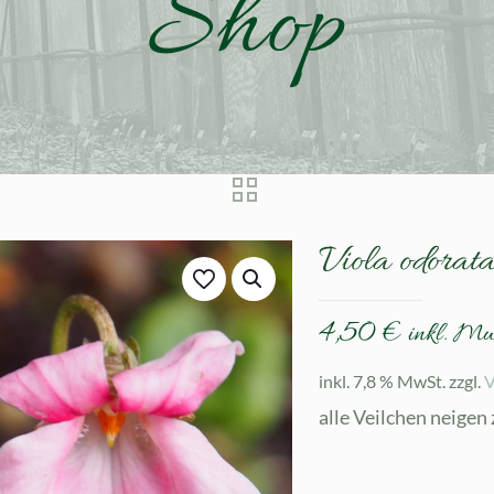
Shop
Viola odorat
4,50
€
inkl. M
inkl. 7,8 % MwSt.
zzgl.
V
alle Veilchen neigen