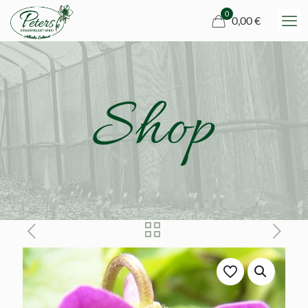
0
0,00 €
Shop