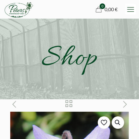
0
0,00 €
Shop