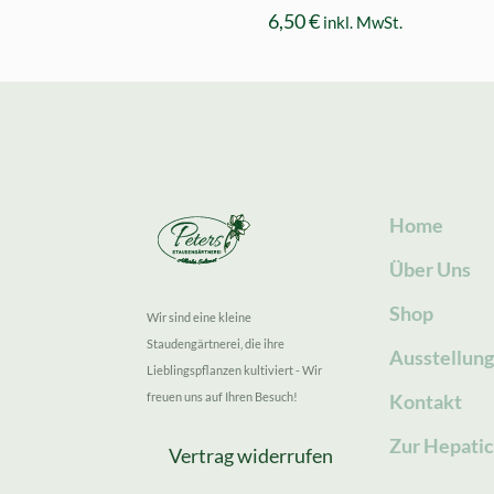
6,50
€
inkl. MwSt.
Home
Über Uns
Shop
Wir sind eine kleine
Staudengärtnerei, die ihre
Ausstellun
Lieblingspflanzen kultiviert - Wir
freuen uns auf Ihren Besuch!
Kontakt
Zur Hepatic
Vertrag widerrufen