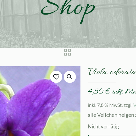
Shop
Viola odora
4,50
€
inkl. M
inkl. 7,8 % MwSt.
zzgl.
V
alle Veilchen neigen
Nicht vorrätig