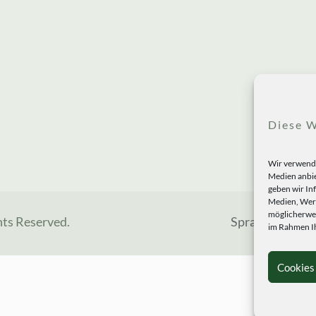
Diese W
Wir verwende
Medien anbie
geben wir In
Medien, Werb
möglicherwei
hts Reserved.
Sprachen
im Rahmen Ih
Cookies