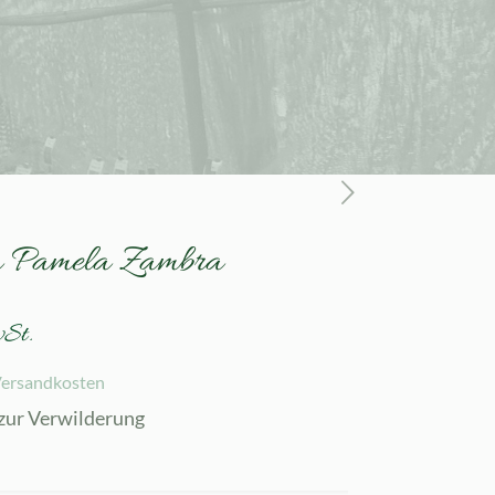
ta Pamela Zambra
wSt.
ersandkosten
 zur Verwilderung