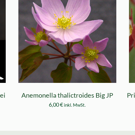
nei
Anemonella thalictroides Big JP
Pr
6,00
€
inkl. MwSt.