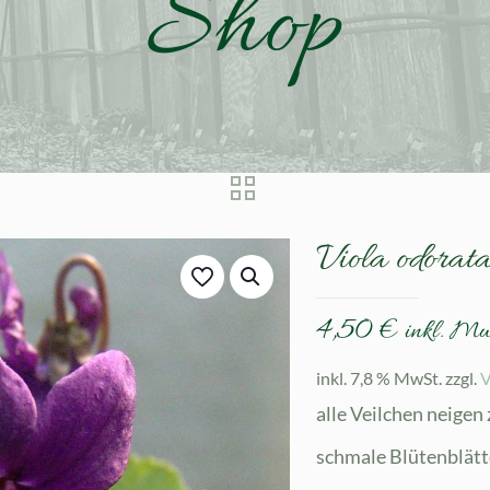
Shop
Viola odorat
4,50
€
inkl. M
inkl. 7,8 % MwSt.
zzgl.
V
alle Veilchen neigen
schmale Blütenblätte