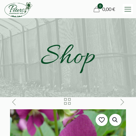
0
0,00 €
Shop