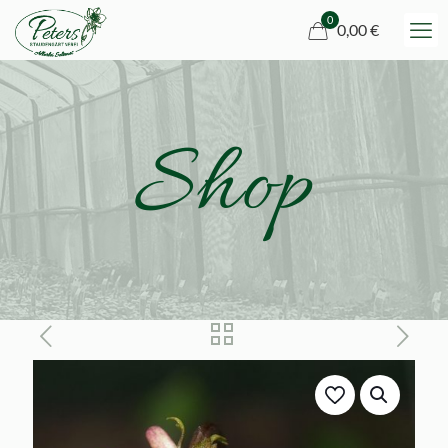
0
0,00 €
Shop