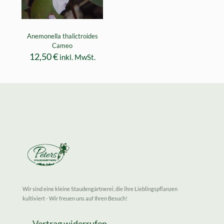
Anemonella thalictroides
Cameo
12,50
€
inkl. MwSt.
Wir sind eine kleine Staudengärtnerei, die ihre Lieblingspflanzen
kultiviert - Wir freuen uns auf Ihren Besuch!
Vertrag widerrufen