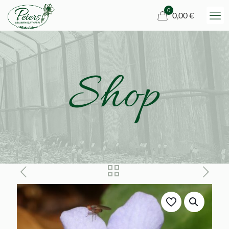
0
0,00 €
Shop