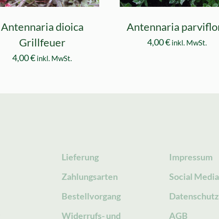
Antennaria dioica
Antennaria parviflo
Grillfeuer
4,00
€
inkl. MwSt.
4,00
€
inkl. MwSt.
Lieferung
Impressum
Zahlungsarten
Social Medi
Bestellvorgang
Datenschutz
g
Widerrufs- und
AGB