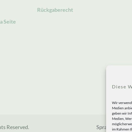
Rückgaberecht
a Seite
Diese W
Wir verwende
Medien anbie
geben wir In
Medien, Werb
möglicherwei
hts Reserved.
Sprachen
im Rahmen Ih