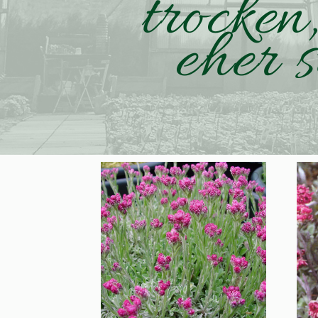
trocken
eher 