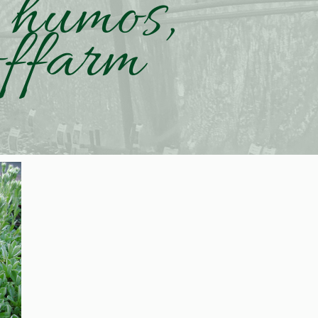
, humos,
offarm