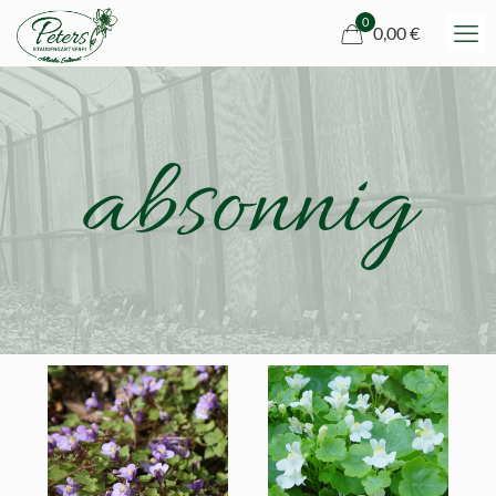
0
0,00 €
absonnig