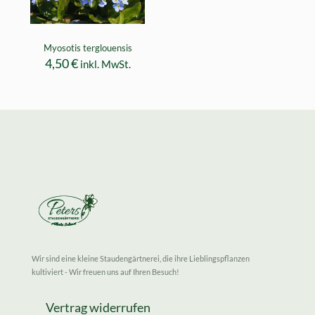
Myosotis terglouensis
4,50
€
inkl. MwSt.
Wir sind eine kleine Staudengärtnerei, die ihre Lieblingspflanzen
kultiviert - Wir freuen uns auf Ihren Besuch!
Vertrag widerrufen