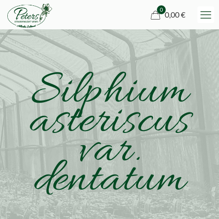
0
0,00 €
Silphium
asteriscus
var.
dentatum