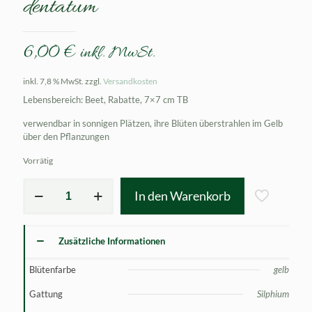
dentatum
6,00
€
inkl. MwSt.
inkl. 7,8 % MwSt.
zzgl.
Versandkosten
Lebensbereich: Beet, Rabatte, 7×7 cm TB
verwendbar in sonnigen Plätzen, ihre Blüten überstrahlen im Gelb
über den Pflanzungen
Vorrätig
Silphium
In den Warenkorb
asteriscus
var.
dentatum
Menge
Zusätzliche Informationen
Blütenfarbe
gelb
Gattung
Silphium