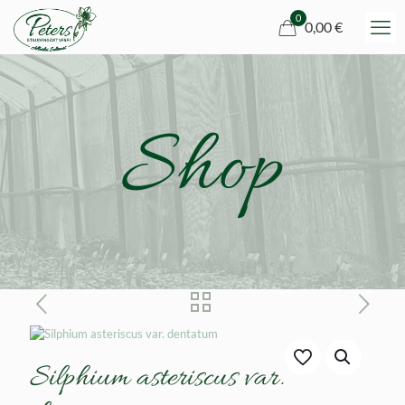
0
0,00 €
Shop
Silphium asteriscus var.