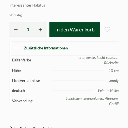
interessanter Habitus
Vorrätig
Dianthus
In den Warenkorb
leucophaeus
Menge
Zusätzliche Informationen
cremeweiß, leicht rose auf
Blütenfarbe
Rückseite
Höhe
10 cm
Lichtverhältnisse
sonnig
deutsch
Feine – Nelke
Steinfugen, Steinanlagen, Alpinum,
Verwendung
Geröll