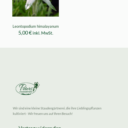
Leontopodium himalayanum
5,00
€
inkl. MwSt.
Wir sind eine kleine Staudengärtnerei, die ihre Lieblingspflanzen
kultiviert - Wir freuen uns auf Ihren Besuch!
Vertrag widerrufen