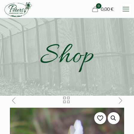
0
0,00 €
Shop