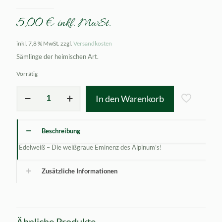
5,00
€
inkl. MwSt.
inkl. 7,8 % MwSt.
zzgl.
Versandkosten
Sämlinge der heimischen Art.
Vorrätig
Leontopodium
In den Warenkorb
alpinum
Menge
Beschreibung
Edelweiß – Die weißgraue Eminenz des Alpinum’s!
Zusätzliche Informationen
Ähnliche Produkte