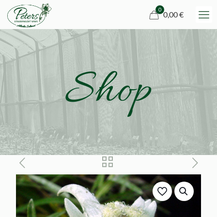
0
0,00 €
Shop