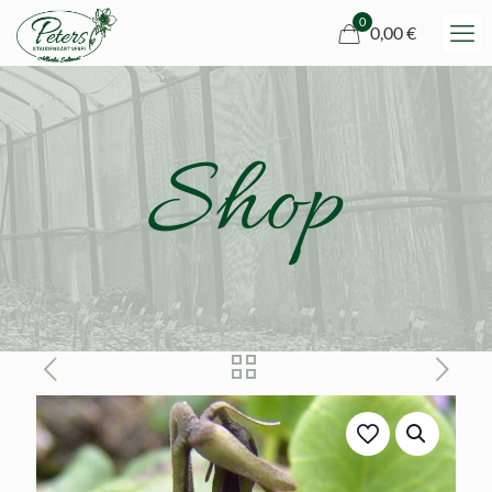
0
0,00 €
Shop