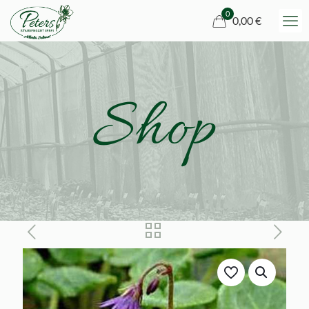
0
0,00 €
Shop