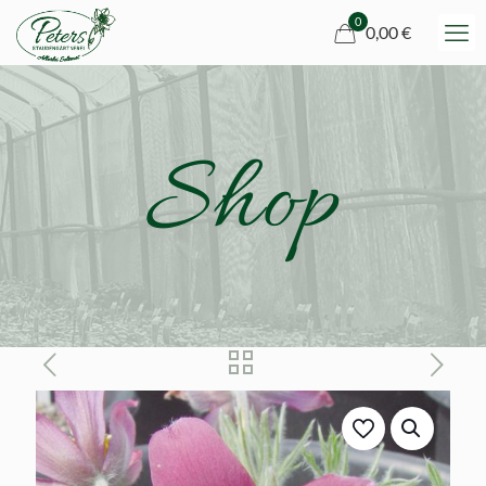
0
0,00 €
Shop