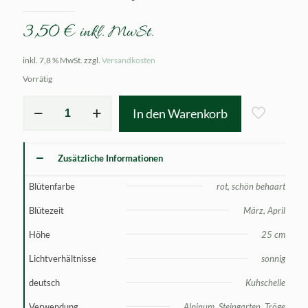
3,50
€
inkl. MwSt.
inkl. 7,8 % MwSt.
zzgl.
Versandkosten
Vorrätig
Pulsatilla
In den Warenkorb
vulgaris
Pinwheel
Rot
Menge
Zusätzliche Informationen
Blütenfarbe
rot, schön behaart
Blütezeit
März, April
Höhe
25 cm
Lichtverhältnisse
sonnig
deutsch
Kuhschelle
Verwendung
Alpinum, Steingarten, Tröge