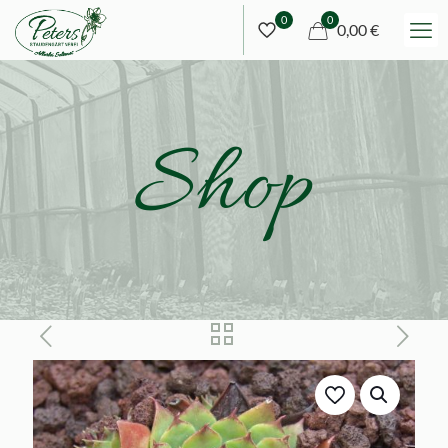
0
0
0,00 €
Shop