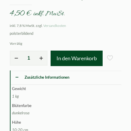
4,50
€
inkl. MwSt.
inkl. 7,8 % MwSt.
zzgl.
Versandkosten
polsterbildend
Vorrätig
Phlox
In den Warenkorb
subulata
Zwergenteppich
Menge
Zusätzliche Informationen
Gewicht
1 kg
Blütenfarbe
dunkelrosa
Höhe
10-20 cm