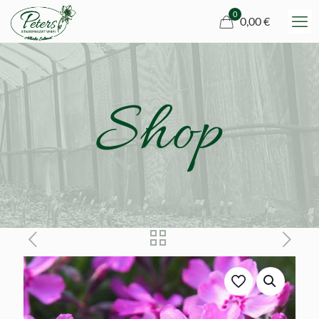
0
0,00 €
Shop