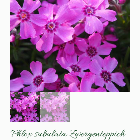
Phlox subulata Zwergenteppich