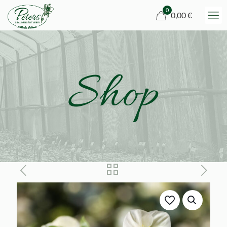
0
0,00 €
Shop