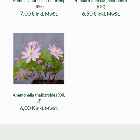
Primula x auricula The Bishop
Primula x auricula ‚ Wilf Booth ‚
(RSS)
(GC)
7,00
€
6,50
€
inkl. MwSt.
inkl. MwSt.
Anemonella thalictroides XXL
JP
6,00
€
inkl. MwSt.