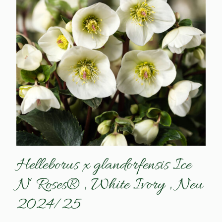
Helleborus x glandorfensis Ice
N‘ Roses® ‚ White Ivory ‚ Neu
2024/25