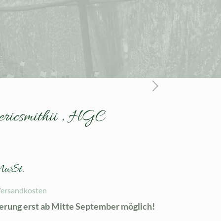
 ericsmithii ‚ HGC
MwSt.
ersandkosten
ferung erst ab Mitte September möglich!