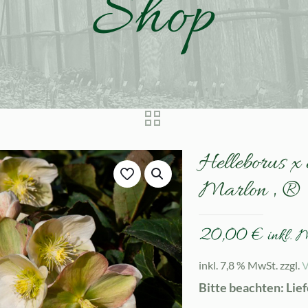
Shop
Helleborus x
Marlon ‚ ®
20,00
€
inkl. 
inkl. 7,8 % MwSt.
zzgl.
V
Bitte beachten: Lie