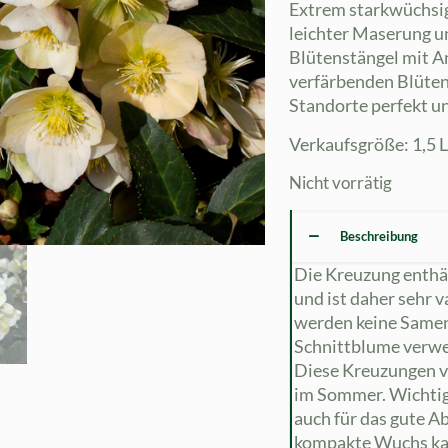
Extrem starkwüchsig
leichter Maserung u
Blütenstängel mit A
verfärbenden Blüten
Standorte perfekt un
Verkaufsgröße: 1,5 L
Nicht vorrätig
Beschreibung
Die Kreuzung enthä
und ist daher sehr v
werden keine Samen 
Schnittblume verwe
Diese Kreuzungen v
im Sommer. Wichtig 
auch für das gute A
kompakte Wuchs kan