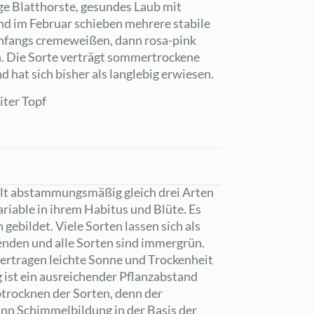
e Blatthorste, gesundes Laub mit
nd im Februar schieben mehrere stabile
nfangs cremeweißen, dann rosa-pink
. Die Sorte verträgt sommertrockene
d hat sich bisher als langlebig erwiesen.
iter Topf
lt abstammungsmäßig gleich drei Arten
ariable in ihrem Habitus und Blüte. Es
gebildet. Viele Sorten lassen sich als
nden und alle Sorten sind immergrün.
ertragen leichte Sonne und Trockenheit
ist ein ausreichender Pflanzabstand
btrocknen der Sorten, denn der
n Schimmelbildung in der Basis der