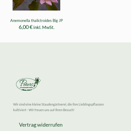
Anemonella thalictroides Big JP
6,00
€
inkl. MwSt.
Wir sind eine kleine Staudengärtnerei, die ihre Lieblingspflanzen
kultiviert - Wir freuen uns auf Ihren Besuch!
Vertrag widerrufen