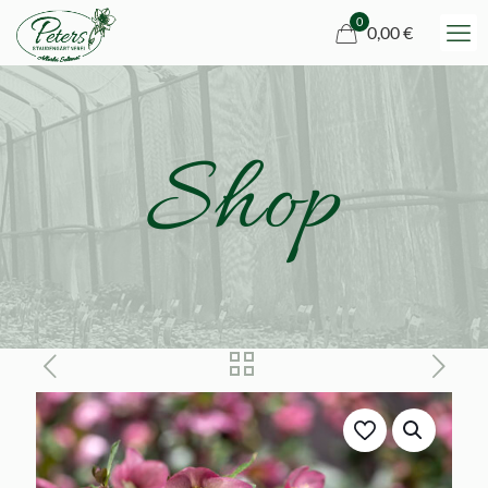
0
0,00 €
Shop