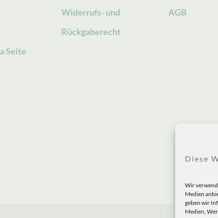
g
Widerrufs- und
AGB
Rückgaberecht
a Seite
Diese W
Wir verwende
Medien anbie
geben wir In
Medien, Werb