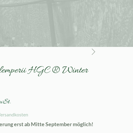
x lemperii HGC ® Winter
wSt.
ersandkosten
ferung erst ab Mitte September möglich!