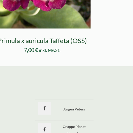
Primula x auricula Taffeta (OSS)
7,00
€
inkl. MwSt.
Jürgen Peters
a
Gruppe Planet