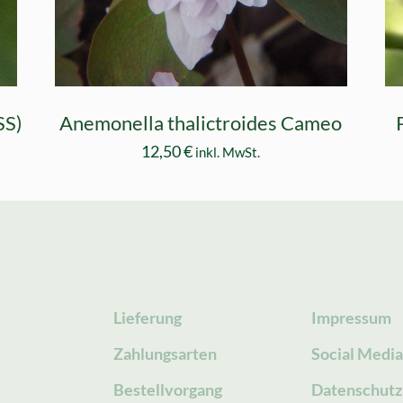
SS)
Anemonella thalictroides Cameo
12,50
€
inkl. MwSt.
Lieferung
Impressum
Zahlungsarten
Social Medi
Bestellvorgang
Datenschutz