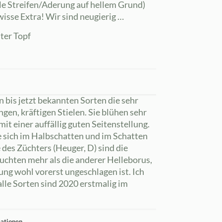
le Streifen/Aderung auf hellem Grund)
isse Extra! Wir sind neugierig …
ter Topf
en bis jetzt bekannten Sorten die sehr
gen, kräftigen Stielen. Sie blühen sehr
mit einer auffällig guten Seitenstellung.
e sich im Halbschatten und im Schatten
des Züchters (Heuger, D) sind die
euchten mehr als die anderer Helleborus,
ng wohl vorerst ungeschlagen ist. Ich
alle Sorten sind 2020 erstmalig im
mationen