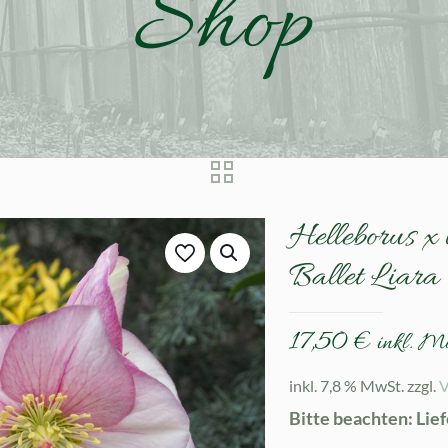
Shop
Helleborus 
Ballet Liara
17,50
€
inkl. M
inkl. 7,8 % MwSt.
zzgl.
V
Bitte beachten: Lie