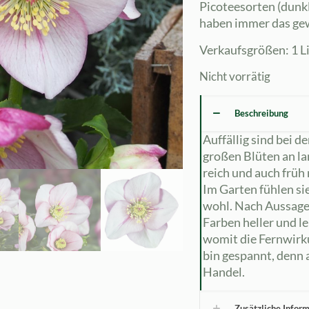
Picoteesorten (dunk
haben immer das gew
Verkaufsgrößen: 1 Li
Nicht vorrätig
Beschreibung
Auffällig sind bei d
großen Blüten an lan
reich und auch früh 
Im Garten fühlen si
wohl. Nach Aussage 
Farben heller und l
womit die Fernwirku
bin gespannt, denn 
Handel.
Zusätzliche Infor