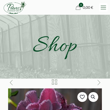
0
0,00 €
Shop