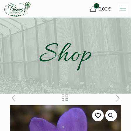
0
0,00 €
Shop