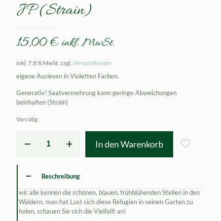
JP (Strain)
15,00
€
inkl. MwSt.
inkl. 7,8 % MwSt.
zzgl.
Versandkosten
eigene Auslesen in Violetten Farben.
Generativ! Saatvermehrung kann geringe Abweichungen
beinhalten (Strain)
Vorrätig
Hepatica
In den Warenkorb
nobilis
Harzer
Blau
JP
Beschreibung
(Strain)
Menge
wir alle kennen die schönen, blauen, frühblühenden Stellen in den
Wäldern, man hat Lust sich diese Refugien in seinen Garten zu
holen, schauen Sie sich die Vielfallt an!