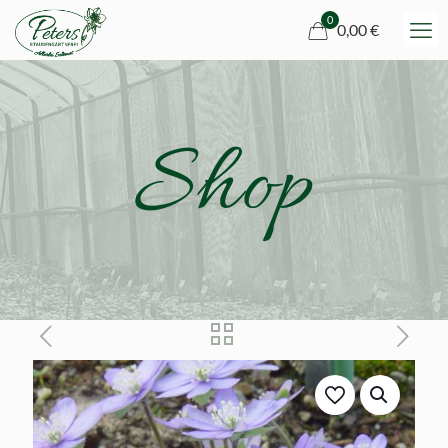
0
0,00 €
Shop