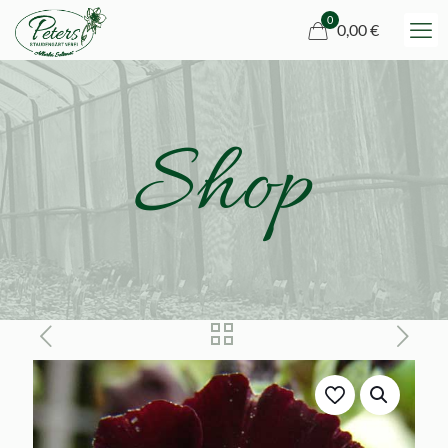
0
0,00 €
Shop