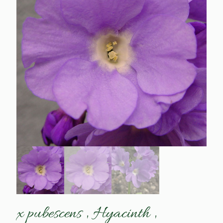
x pubescens ‚ Hyacinth ‚