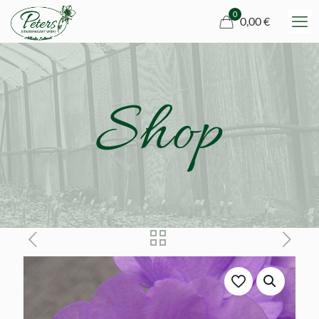
0
0,00 €
Shop