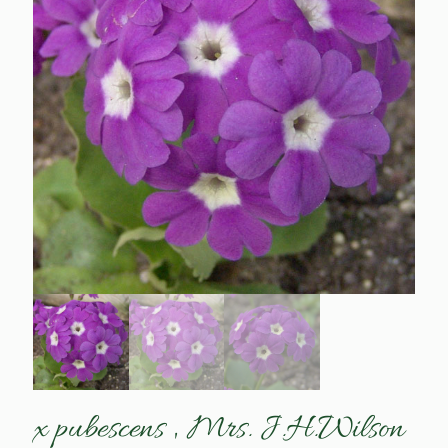
x pubescens ‚ Mrs. J.H.Wilson