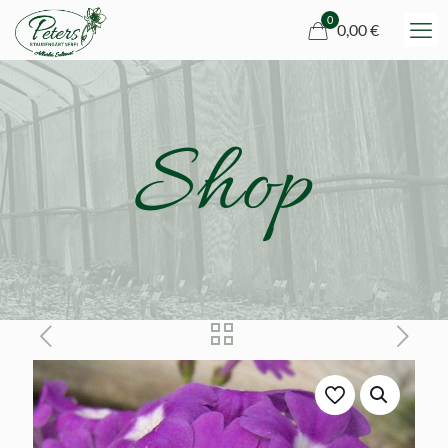
0
0,00 €
Shop