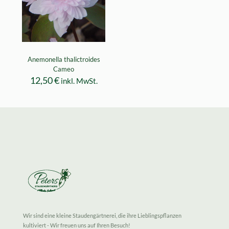
Anemonella thalictroides
Cameo
12,50
€
inkl. MwSt.
Wir sind eine kleine Staudengärtnerei, die ihre Lieblingspflanzen
kultiviert - Wir freuen uns auf Ihren Besuch!