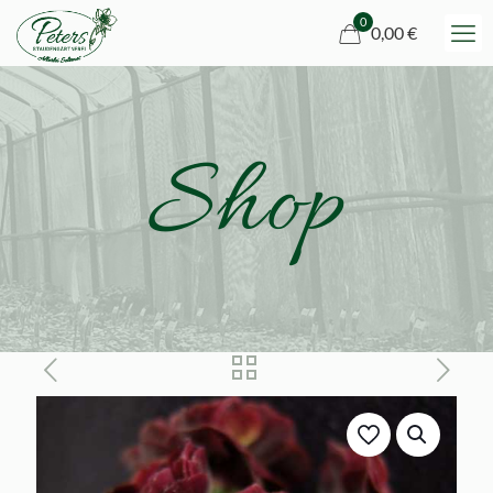
0
0,00 €
Shop