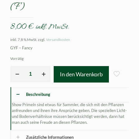
(F)
8,00
€
inkl. MwSt.
inkl. 7,8 % MwSt.
zzgl.
Versandkosten
GYF – Fancy
Vorrätig
Primula
In den Warenkorb
x
auricula
Parrakeet
(F)
Beschreibung
Menge
Show Primeln sind etwas für Sammler, die sich mit den Pflanzen
anfreunden und ihnen ihre Ansprüche geben. Die speziellen Licht-
und Bodenverhältnisse müssen berücksichtigt werden, dann hat
man auch seine Freude an diesen Pflanzen.
Zusätzliche Informationen