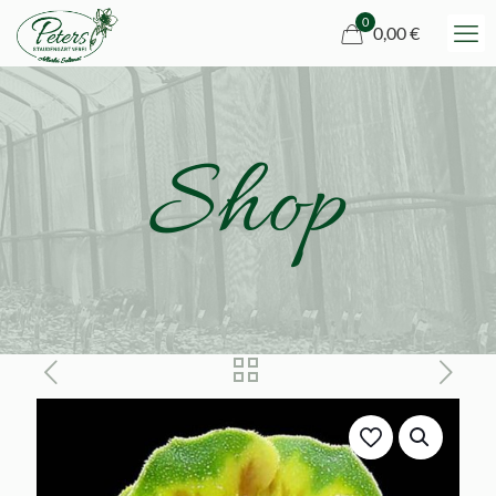
0
0,00 €
Shop