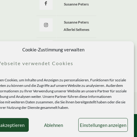
Susanne Peters
Susanne Peters
Allerlei Seltenes
Allerlei Seltenes
Cookie-Zustimmung verwalten
ebseite verwendet Cookies
n Cookies, um Inhalte und Anzeigen zu personalisieren, Funktionen für soziale
ten zu können und die Zugriffe auf unsere Website zu analysieren. Außerdem
formationen zu Ihrer Verwendung unserer Website an unsere Partner für soziale
ung und Analysen weiter. Unsere Partner führen diese Informationen
se mit weiteren Daten zusammen, die Sie ihnen bereitgestellt haben oder die sie
rer Nutzung der Dienste gesammelt haben.
 akzeptieren
Ablehnen
Einstellungen anzeigen