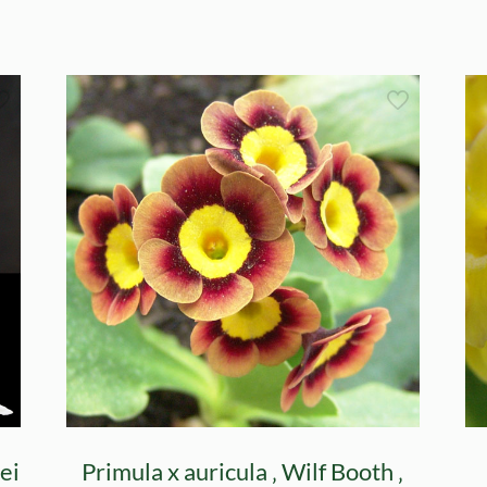
nei
Primula x auricula ‚ Wilf Booth ‚