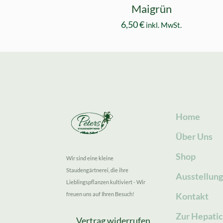
Maigrün
6,50
€
inkl. MwSt.
Home
Über Uns
Shop
Wir sind eine kleine
Staudengärtnerei, die ihre
Ausstellun
Lieblingspflanzen kultiviert - Wir
freuen uns auf Ihren Besuch!
Kontakt
Zur Hepatic
Vertrag widerrufen