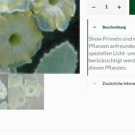
Primula
x
auricula
Helen
Beschreibung
Ruane
(F)
Show Primeln sind e
Menge
Pflanzen anfreunde
speziellen Licht- u
berücksichtigt werd
diesen Pflanzen.
Zusätzliche Infor