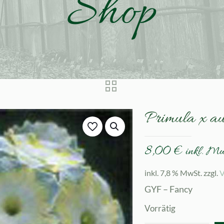
Shop
Primula x a
8,00
€
inkl. M
inkl. 7,8 % MwSt.
zzgl.
V
GYF – Fancy
Vorrätig