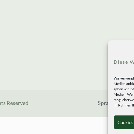
Diese W
Wir verwende
Medien anbie
geben wir In
Medien, Werb
möglicherwei
hts Reserved.
Sprachen
im Rahmen Ih
Cookies