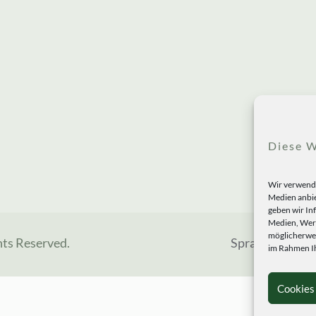
Diese W
Wir verwende
Medien anbie
geben wir In
Medien, Werb
möglicherwei
hts Reserved.
Sprachen
im Rahmen Ih
Cookies