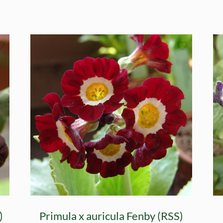
)
Primula x auricula Fenby (RSS)