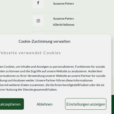
Susanne Peters
Susanne Peters
Allerlei Seltenes
Allerlei Seltenes
Cookie-Zustimmung verwalten
ebseite verwendet Cookies
n Cookies, um Inhalte und Anzeigen zu personalisieren, Funktionen für soziale
ten zu können und die Zugriffe auf unsere Website zu analysieren. Außerdem
formationen zu Ihrer Verwendung unserer Website an unsere Partner für soziale
ung und Analysen weiter. Unsere Partner führen diese Informationen
se mit weiteren Daten zusammen, die Sie ihnen bereitgestellt haben oder die sie
rer Nutzung der Dienste gesammelt haben.
 akzeptieren
Ablehnen
Einstellungen anzeigen