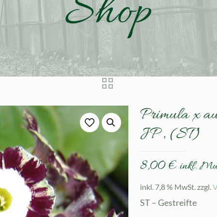
Shop
Primula x au
JP ‚ (ST)
8,00
€
inkl. M
inkl. 7,8 % MwSt.
zzgl.
V
ST – Gestreifte