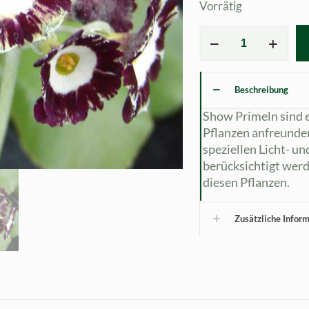
Vorrätig
Primula
x
auricula
'
Beschreibung
Der
Rattenfänger
Show Primeln sind e
JP
Pflanzen anfreunde
'
speziellen Licht- u
(ST)
berücksichtigt werd
Menge
diesen Pflanzen.
Zusätzliche Infor