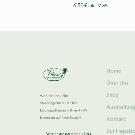
6,50
€
inkl. MwSt.
Home
Über Uns
Shop
Wir sind eine kleine
Staudengärtnerei, die ihre
Ausstellun
Lieblingspflanzen kultiviert - Wir
freuen uns auf Ihren Besuch!
Kontakt
Zur Hepatic
Vertrag widerrufen