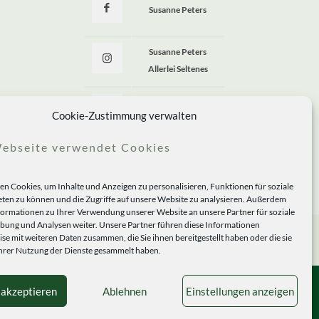
Susanne Peters
Susanne Peters
Allerlei Seltenes
Allerlei Seltenes
Cookie-Zustimmung verwalten
ebseite verwendet Cookies
n Cookies, um Inhalte und Anzeigen zu personalisieren, Funktionen für soziale
ten zu können und die Zugriffe auf unsere Website zu analysieren. Außerdem
formationen zu Ihrer Verwendung unserer Website an unsere Partner für soziale
ung und Analysen weiter. Unsere Partner führen diese Informationen
se mit weiteren Daten zusammen, die Sie ihnen bereitgestellt haben oder die sie
rer Nutzung der Dienste gesammelt haben.
 akzeptieren
Ablehnen
Einstellungen anzeigen