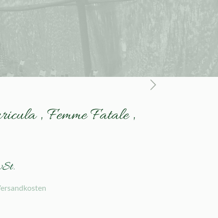
ricula ‚ Femme Fatale ‚
wSt.
ersandkosten