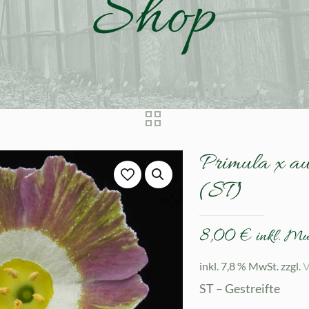
Shop
Primula x au
(ST)
8,00
€
inkl. M
inkl. 7,8 % MwSt.
zzgl.
V
ST – Gestreifte