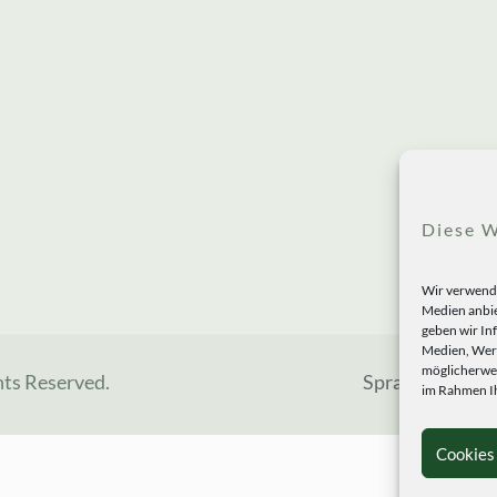
Diese W
Wir verwende
Medien anbie
geben wir In
Medien, Werb
möglicherwei
hts Reserved.
Sprachen
im Rahmen Ih
Cookies