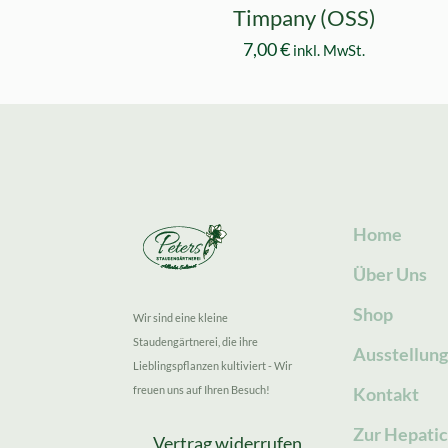
Timpany (OSS)
7,00
€
inkl. MwSt.
Home
Über Uns
Shop
Wir sind eine kleine
Staudengärtnerei, die ihre
Ausstellun
Lieblingspflanzen kultiviert - Wir
freuen uns auf Ihren Besuch!
Kontakt
Zur Hepatic
Vertrag widerrufen