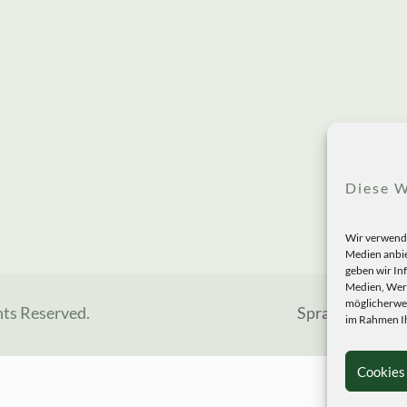
Diese W
Wir verwende
Medien anbie
geben wir In
Medien, Werb
möglicherwei
hts Reserved.
Sprachen
im Rahmen Ih
Cookies