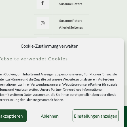
Susanne Peters
Susanne Peters
Allerlei Seltenes
Allerlei Seltenes
Cookie-Zustimmung verwalten
ebseite verwendet Cookies
n Cookies, um Inhalte und Anzeigen zu personalisieren, Funktionen für soziale
ten zu können und die Zugriffe auf unsere Website zu analysieren. Außerdem
formationen zu Ihrer Verwendung unserer Website an unsere Partner für soziale
ung und Analysen weiter. Unsere Partner führen diese Informationen
se mit weiteren Daten zusammen, die Sie ihnen bereitgestellt haben oder die sie
rer Nutzung der Dienste gesammelt haben.
 akzeptieren
Ablehnen
Einstellungen anzeigen