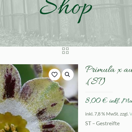
Shop
Primula x au
‚(ST)
8,00
€
inkl. M
inkl. 7,8 % MwSt.
zzgl.
V
ST – Gestreifte