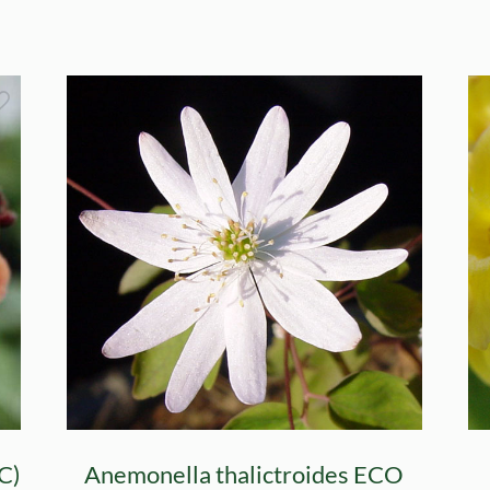
GC)
Anemonella thalictroides ECO