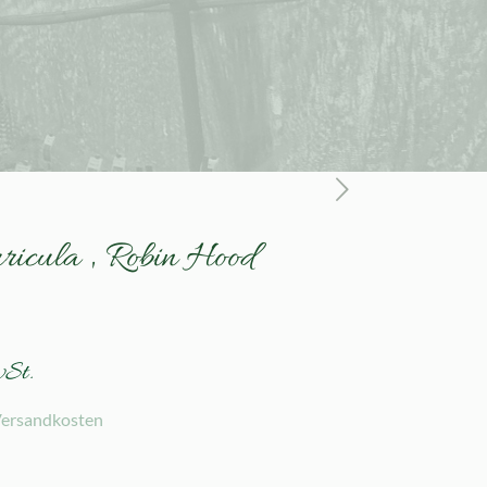
ricula ‚ Robin Hood
wSt.
ersandkosten