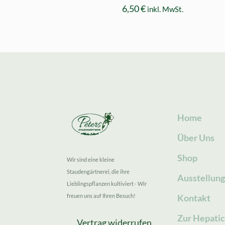
6,50
€
inkl. MwSt.
Home
Über Uns
Shop
Wir sind eine kleine
Staudengärtnerei, die ihre
Ausstellun
Lieblingspflanzen kultiviert - Wir
freuen uns auf Ihren Besuch!
Kontakt
Zur Hepatic
Vertrag widerrufen