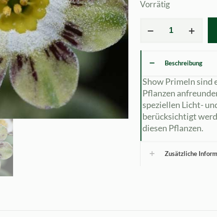
Vorrätig
Primula
x
auricula
'
Beschreibung
Robin
Hood
Show Primeln sind e
'(ST)
Pflanzen anfreunde
Menge
speziellen Licht- u
berücksichtigt werd
diesen Pflanzen.
Zusätzliche Infor