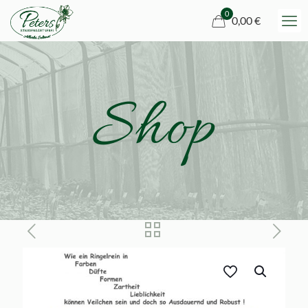
0
0,00 €
Shop