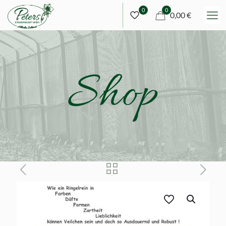
0
0
0,00 €
Shop