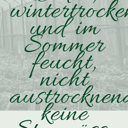
wintertrocke
und im
Sommer
feucht,
nicht
austrocknen
keine