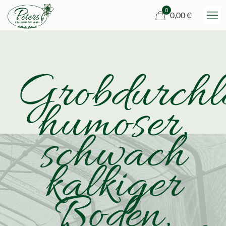
0
0,00 €
Grobdurchlä
humoser,
schwach
kalkiger
Boden,