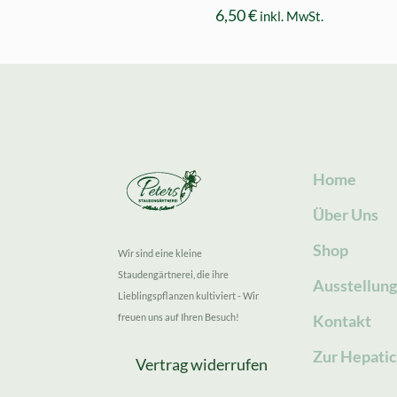
6,50
€
inkl. MwSt.
Home
Über Uns
Shop
Wir sind eine kleine
Staudengärtnerei, die ihre
Ausstellun
Lieblingspflanzen kultiviert - Wir
freuen uns auf Ihren Besuch!
Kontakt
Zur Hepatic
Vertrag widerrufen