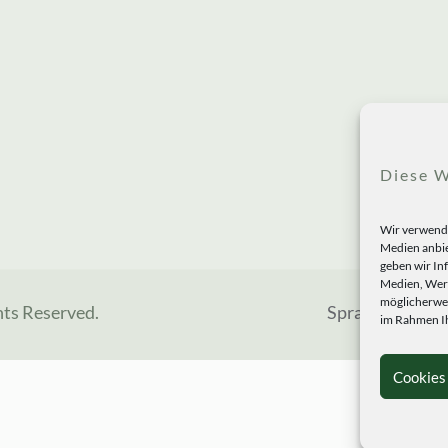
Diese W
Wir verwende
Medien anbie
geben wir In
Medien, Werb
möglicherwei
hts Reserved.
Sprachen
im Rahmen Ih
Cookies