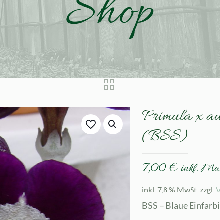
Shop
Primula x au
(BSS)
7,00
€
inkl. Mw
inkl. 7,8 % MwSt.
zzgl.
V
BSS – Blaue Einfarb