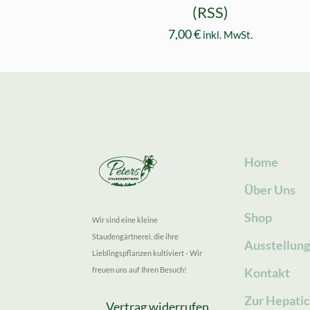
(RSS)
7,00
€
inkl. MwSt.
Home
Über Uns
Shop
Wir sind eine kleine
Staudengärtnerei, die ihre
Ausstellun
Lieblingspflanzen kultiviert - Wir
freuen uns auf Ihren Besuch!
Kontakt
Zur Hepatic
Vertrag widerrufen