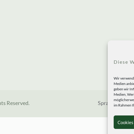
Diese W
Wir verwende
Medien anbie
geben wir In
Medien, Werb
möglicherwei
hts Reserved.
Sprachen
im Rahmen Ih
Cookies