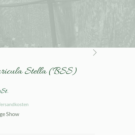
uricula Stella (BSS)
St.
ersandkosten
ige Show