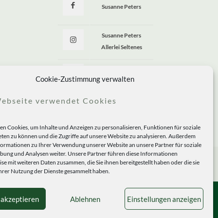
Susanne Peters
Susanne Peters
Allerlei Seltenes
Allerlei Seltenes
Cookie-Zustimmung verwalten
ebseite verwendet Cookies
n Cookies, um Inhalte und Anzeigen zu personalisieren, Funktionen für soziale
ten zu können und die Zugriffe auf unsere Website zu analysieren. Außerdem
formationen zu Ihrer Verwendung unserer Website an unsere Partner für soziale
ung und Analysen weiter. Unsere Partner führen diese Informationen
se mit weiteren Daten zusammen, die Sie ihnen bereitgestellt haben oder die sie
rer Nutzung der Dienste gesammelt haben.
 akzeptieren
Ablehnen
Einstellungen anzeigen