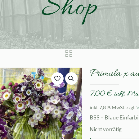
Shop
Primula x a
7,00
€
inkl. Mw
inkl. 7,8 % MwSt.
zzgl.
V
BSS – Blaue Einfarb
Nicht vorrätig