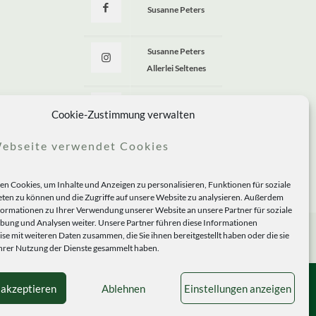
Susanne Peters
Susanne Peters
Allerlei Seltenes
Allerlei Seltenes
Cookie-Zustimmung verwalten
ebseite verwendet Cookies
n Cookies, um Inhalte und Anzeigen zu personalisieren, Funktionen für soziale
ten zu können und die Zugriffe auf unsere Website zu analysieren. Außerdem
formationen zu Ihrer Verwendung unserer Website an unsere Partner für soziale
ung und Analysen weiter. Unsere Partner führen diese Informationen
se mit weiteren Daten zusammen, die Sie ihnen bereitgestellt haben oder die sie
rer Nutzung der Dienste gesammelt haben.
 akzeptieren
Ablehnen
Einstellungen anzeigen