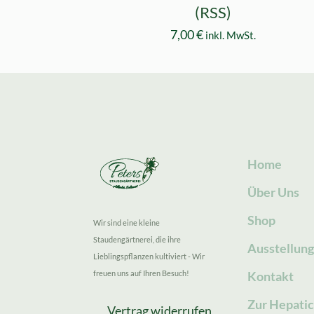
(RSS)
7,00
€
inkl. MwSt.
Home
Über Uns
Shop
Wir sind eine kleine
Staudengärtnerei, die ihre
Ausstellun
Lieblingspflanzen kultiviert - Wir
freuen uns auf Ihren Besuch!
Kontakt
Zur Hepatic
Vertrag widerrufen