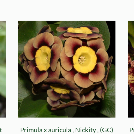
t
Primula x auricula ‚ Nickity ‚ (GC)
P