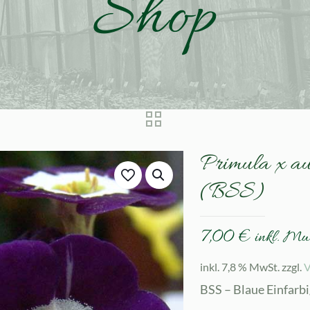
Shop
Primula x au
(BSS)
7,00
€
inkl. Mw
inkl. 7,8 % MwSt.
zzgl.
V
BSS – Blaue Einfarb