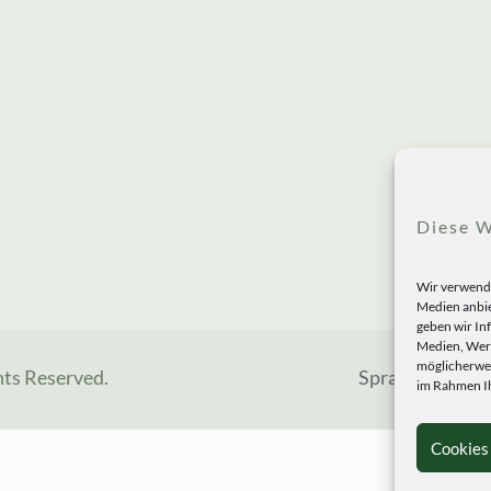
Diese W
Wir verwende
Medien anbie
geben wir In
Medien, Werb
möglicherwei
hts Reserved.
Sprachen
im Rahmen Ih
Cookies