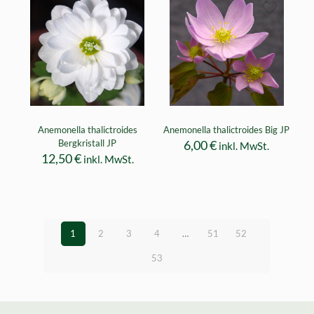
Anemonella thalictroides
Anemonella thalictroides Big JP
Bergkristall JP
6,00
€
inkl. MwSt.
12,50
€
inkl. MwSt.
1
2
3
4
…
51
52
53